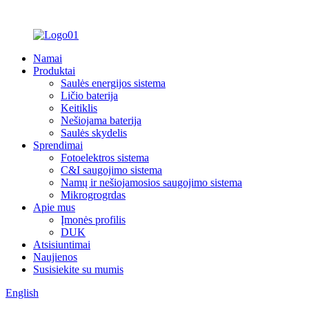
Namai
Produktai
Saulės energijos sistema
Ličio baterija
Keitiklis
Nešiojama baterija
Saulės skydelis
Sprendimai
Fotoelektros sistema
C&I saugojimo sistema
Namų ir nešiojamosios saugojimo sistema
Mikrogrogrdas
Apie mus
Įmonės profilis
DUK
Atsisiuntimai
Naujienos
Susisiekite su mumis
English