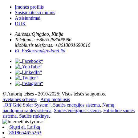
Įmonės profilis
Susisiekite su mumis
Atsisiuntimai
DUK
Adresas:
Qingdao, Kinija
Telefonas: +
8653288509986
Mobilusis telefonas: +
8613001690010
El. Paštas:
inn@v-land.ltd
© Autorių teisės - 2010-2025: Visos teisės saugomos.
Svetainės schema
-
Amp mobilusis
„Off Grid Solar System“
,
Saulės energijos sistema
,
Namų
naudojimo saulės sistema
,
Saulės energijos sistema
,
Hibridinė saulės
sistema
,
Saulės rinkinys
,
Siųsti el. Laišką
8618654655263