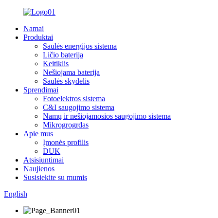
Namai
Produktai
Saulės energijos sistema
Ličio baterija
Keitiklis
Nešiojama baterija
Saulės skydelis
Sprendimai
Fotoelektros sistema
C&I saugojimo sistema
Namų ir nešiojamosios saugojimo sistema
Mikrogrogrdas
Apie mus
Įmonės profilis
DUK
Atsisiuntimai
Naujienos
Susisiekite su mumis
English