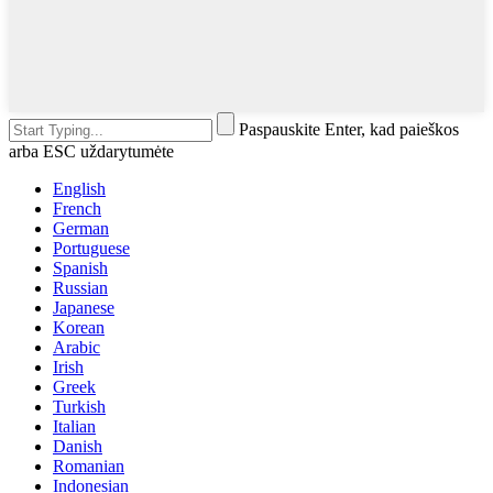
Paspauskite Enter, kad paieškos
arba ESC uždarytumėte
English
French
German
Portuguese
Spanish
Russian
Japanese
Korean
Arabic
Irish
Greek
Turkish
Italian
Danish
Romanian
Indonesian